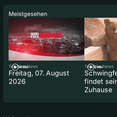
Meistgesehen
TeleBärn News
TeleBärn News
14 Min
2 Min
Freitag, 07. August
Schwingf
2026
findet se
Zuhause