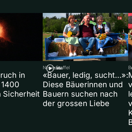
Neue Staffel
B
1 Min
ruch in
«Bauer, ledig, sucht…»:
 1400
Diese Bäuerinnen und
 Sicherheit
Bauern suchen nach
l
der grossen Liebe