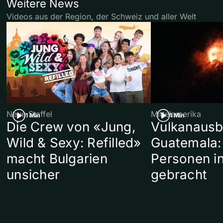
Weitere News
Videos aus der Region, der Schweiz und aller Welt
Neue Staffel
Mittelamerika
1 Min
1 Min
Die Crew von «Jung,
Vulkanausb
Wild & Sexy: Refilled»
Guatemala:
macht Bulgarien
Personen in
unsicher
gebracht