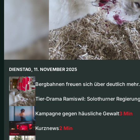
DIENSTAG, 11. NOVEMBER 2025
Bergbahnen freuen sich über deutlich meh
Tier-Drama Ramiswil: Solothurner Regierun
Kampagne gegen häusliche Gewalt
3 Min
Kurznews
2 Min