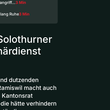
angriff…
3 Min
nlang Ruhe
3 Min
Solothurner
närdienst
und dutzenden
 Ramiswil macht auch
m Kantonsrat
die hätte verhindern