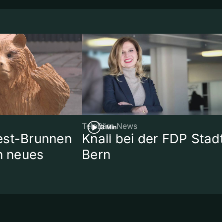
TeleBärn News
3 Min
est-Brunnen
Knall bei der FDP Stad
in neues
Bern