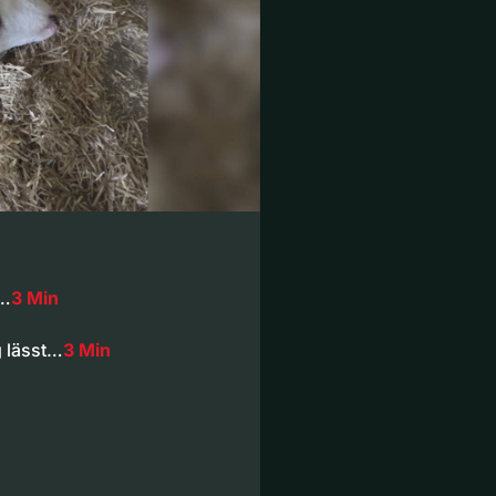
r…
3 Min
g lässt…
3 Min