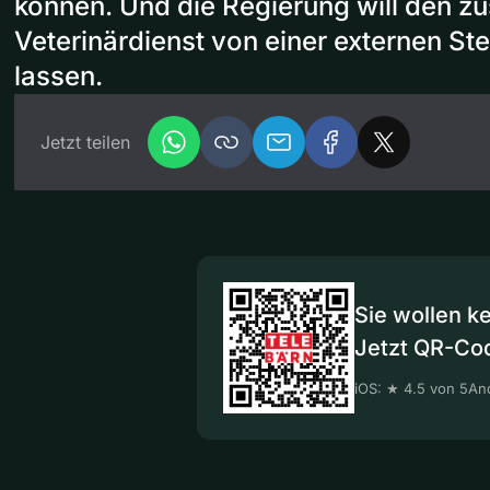
können. Und die Regierung will den z
Veterinärdienst von einer externen St
lassen.
Jetzt teilen
Sie wollen k
Jetzt QR-Co
iOS: ★ 4.5 von 5
And