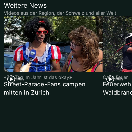
Weitere News
Videos aus der Region, der Schweiz und aller Welt
«Ein Tag im Jahr ist das okay»
Ohne Feuer
1 Min
1 Min
Street-Parade-Fans campen
Feuerwehr 
mitten in Zürich
Waldbrand