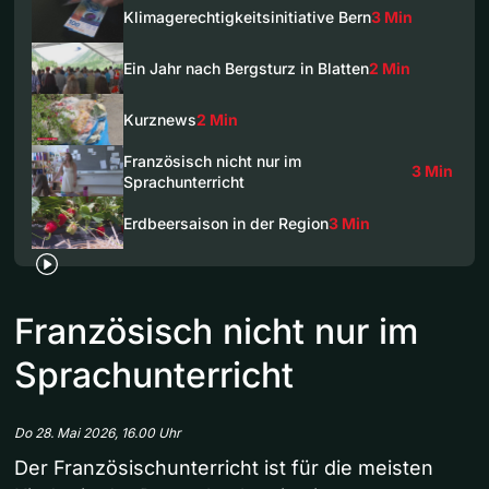
Klimagerechtigkeitsinitiative Bern
3 Min
Ein Jahr nach Bergsturz in Blatten
2 Min
Kurznews
2 Min
Französisch nicht nur im
3 Min
Sprachunterricht
Erdbeersaison in der Region
3 Min
Französisch nicht nur im
Sprachunterricht
Do 28. Mai 2026, 16.00 Uhr
Der Französischunterricht ist für die meisten