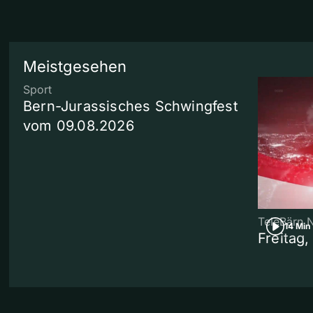
Meistgesehen
Sport
Bern-Jurassisches Schwingfest
vom 09.08.2026
TeleBärn 
14 Min
Freitag