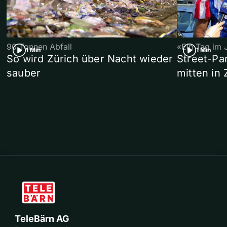
90 Tonnen Abfall
«Ein Tag im 
1 Min
1 Min
So wird Zürich über Nacht wieder
Street-P
sauber
mitten in 
TeleBärn AG