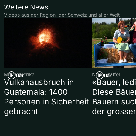
Weitere News
Videos aus der Region, der Schweiz und aller Welt
Mittelamerika
Neue Staffel
1 Min
1 Min
Vulkanausbruch in
«Bauer, led
Guatemala: 1400
Diese Bäue
Personen in Sicherheit
Bauern suc
gebracht
der grosse