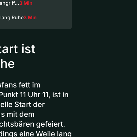
angriff…
3 Min
nlang Ruhe
3 Min
rt ist
uhe
fans fett im
nkt 11 Uhr 11, ist in
elle Start der
as mit dem
htsbären gefeiert.
ings eine Weile lang