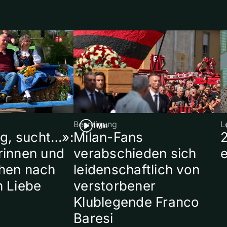
Beerdigung
L
1 Min
ig, sucht…»:
Milan-Fans
rinnen und
verabschieden sich
hen nach
leidenschaftlich von
n Liebe
verstorbener
Klublegende Franco
Baresi