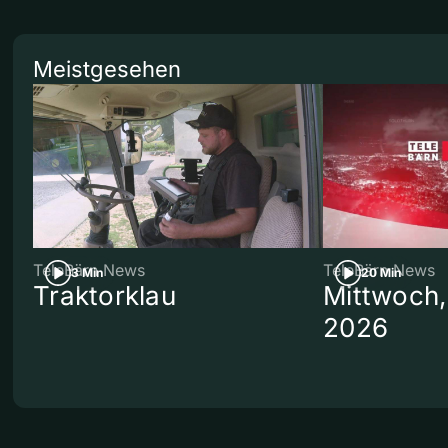
Meistgesehen
TeleBärn News
TeleBärn News
3 Min
20 Min
Traktorklau
Mittwoch,
2026