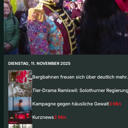
DIENSTAG, 11. NOVEMBER 2025
Bergbahnen freuen sich über deutlich meh
Tier-Drama Ramiswil: Solothurner Regierun
Kampagne gegen häusliche Gewalt
3 Min
Kurznews
2 Min