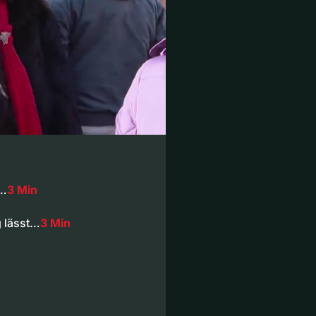
r…
3 Min
g lässt…
3 Min