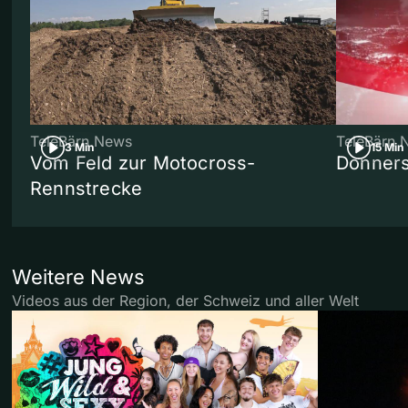
TeleBärn News
TeleBärn 
3 Min
15 Min
Vom Feld zur Motocross-
Donners
Rennstrecke
Weitere News
Videos aus der Region, der Schweiz und aller Welt