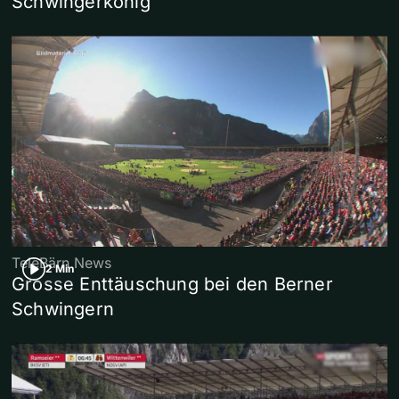
Schwingerkönig
TeleBärn News
2 Min
Grosse Enttäuschung bei den Berner
Schwingern