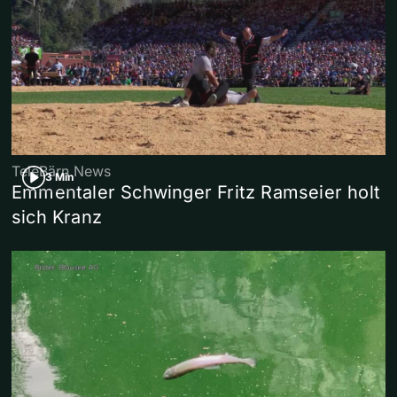
TeleBärn News
3 Min
Emmentaler Schwinger Fritz Ramseier holt
sich Kranz