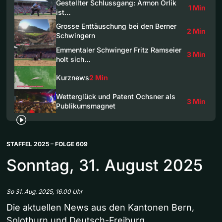
Gestellter Schlussgang: Armon Orlik
1 Min
ist…
Grosse Enttäuschung bei den Berner
2 Min
Schwingern
Emmentaler Schwinger Fritz Ramseier
3 Min
holt sich…
Kurznews
2 Min
Wetterglück und Patent Ochsner als
3 Min
Publikumsmagnet
STAFFEL 2025 – FOLGE 609
Sonntag, 31. August 2025
So 31. Aug. 2025, 16.00 Uhr
Die aktuellen News aus den Kantonen Bern,
Solothurn und Deutsch-Freiburg