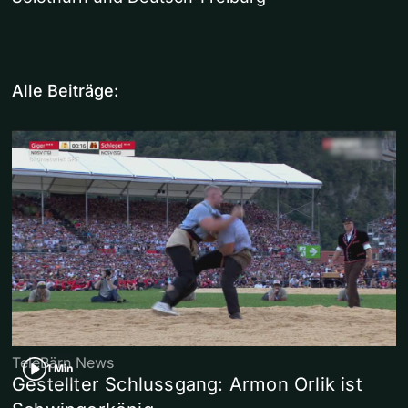
Alle Beiträge:
TeleBärn News
1 Min
Gestellter Schlussgang: Armon Orlik ist