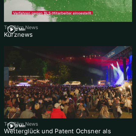
TeleBärn News
2 Min
Kurznews
TeleBärn News
3 Min
Wetterglück und Patent Ochsner als