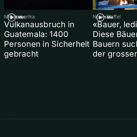
Mittelamerika
Neue Staffel
1 Min
1 Min
Vulkanausbruch in
«Bauer, led
Guatemala: 1400
Diese Bäue
Personen in Sicherheit
Bauern suc
gebracht
der grosse