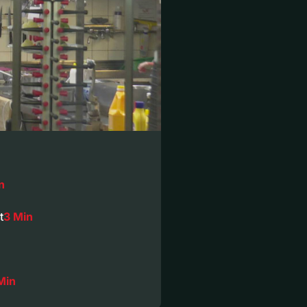
n
t
3 Min
Min