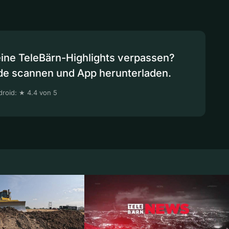
eine TeleBärn-Highlights verpassen?
de scannen und App herunterladen.
roid: ★ 4.4 von 5