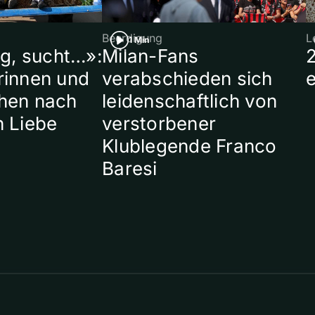
Beerdigung
L
1 Min
ig, sucht…»:
Milan-Fans
rinnen und
verabschieden sich
hen nach
leidenschaftlich von
n Liebe
verstorbener
Klublegende Franco
Baresi