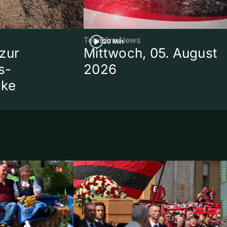
TeleBärn News
20 Min
zur
Mittwoch, 05. August
s-
2026
cke