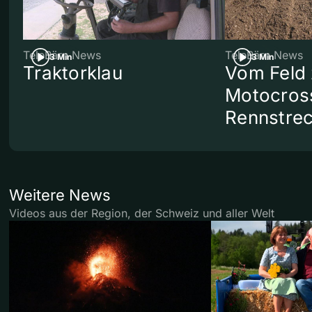
TeleBärn News
TeleBärn News
3 Min
3 Min
Traktorklau
Vom Feld 
Motocros
Rennstre
Weitere News
Videos aus der Region, der Schweiz und aller Welt