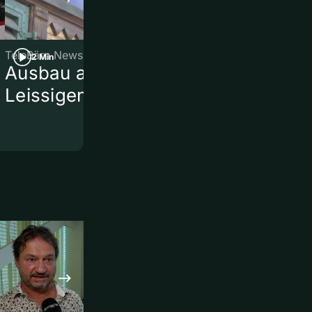
TeleBärn News
TeleBärn News
2 Min
2 Min
Ausbau am Bahnhof
Kurznews
Leissigen