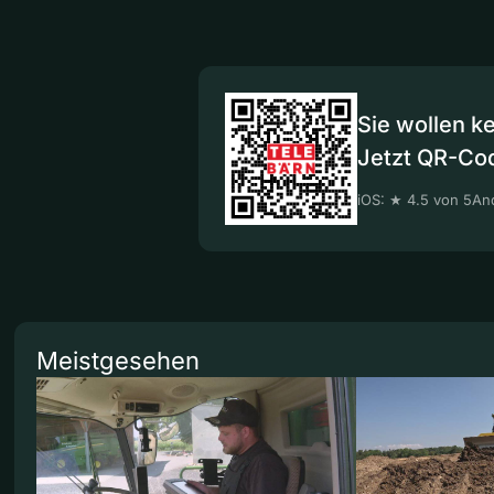
Sie wollen k
Jetzt QR-Co
iOS: ★ 4.5 von 5
And
Meistgesehen