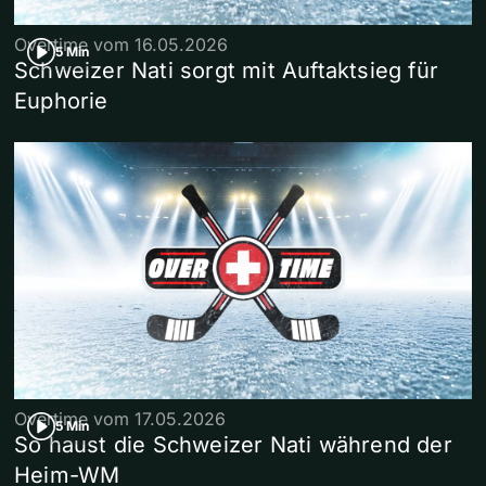
Overtime vom 16.05.2026
5 Min
Schweizer Nati sorgt mit Auftaktsieg für
Euphorie
Overtime vom 17.05.2026
5 Min
So haust die Schweizer Nati während der
Heim-WM