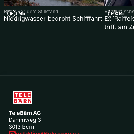
Rhein vor dem Stillstand
Vorwurf sch
2 Min
2 Min
Niedrigwasser bedroht Schifffahrt
Ex-Raiffe
trifft am 
TeleBärn AG
Dammweg 3
3013 Bern
redaktion@telebaern.ch