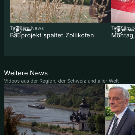
TeleBärn News
TeleBärn 
3 Min
18 Min
Bauprojekt spaltet Zollikofen
Montag,
Weitere News
Videos aus der Region, der Schweiz und aller Welt