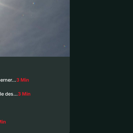
 Berner…
3 Min
lle des…
3 Min
Min