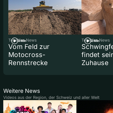
TeleBärn News
TeleBärn News
3 Min
2 Min
Vom Feld zur
Schwingf
Motocross-
findet se
Rennstrecke
Zuhause
Weitere News
Videos aus der Region, der Schweiz und aller Welt