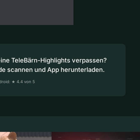
eine TeleBärn-Highlights verpassen?
de scannen und App herunterladen.
roid: ★ 4.4 von 5