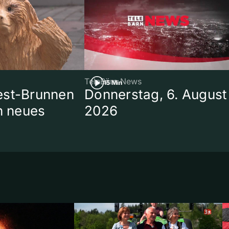
TeleBärn News
15 Min
est-Brunnen
Donnerstag, 6. August
in neues
2026