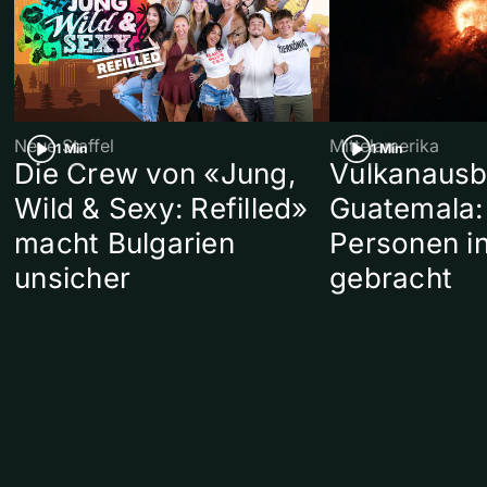
Neue Staffel
Mittelamerika
1 Min
1 Min
Die Crew von «Jung,
Vulkanausb
Wild & Sexy: Refilled»
Guatemala:
macht Bulgarien
Personen in
unsicher
gebracht