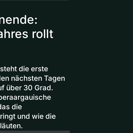
nende:
hres rollt
teht die erste
 den nächsten Tagen
uf über 30 Grad.
beraargauische
as die
ringt und wie die
läuten.