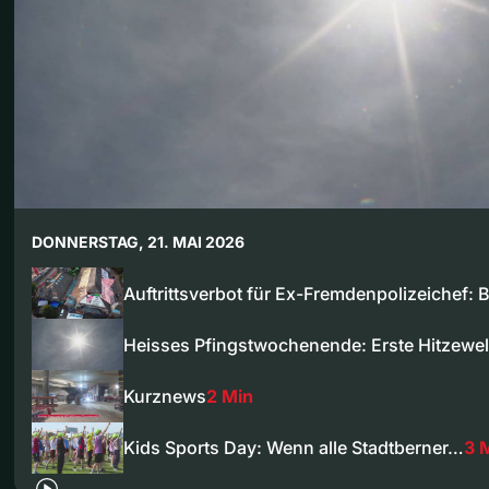
DONNERSTAG, 21. MAI 2026
Auftrittsverbot für Ex-Fremdenpolizeichef:
Heisses Pfingstwochenende: Erste Hitzewe
Kurznews
2 Min
Kids Sports Day: Wenn alle Stadtberner…
3 