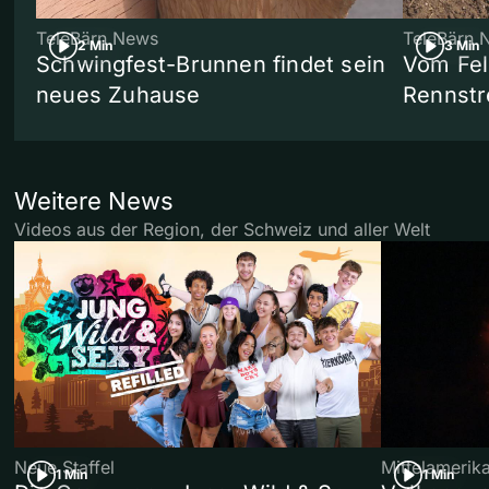
TeleBärn News
TeleBärn 
2 Min
3 Min
Schwingfest-Brunnen findet sein
Vom Fel
neues Zuhause
Rennstr
Weitere News
Videos aus der Region, der Schweiz und aller Welt
Neue Staffel
Mittelamerik
1 Min
1 Min