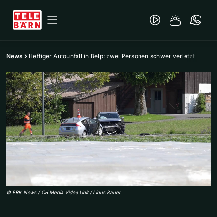
News
Heftiger Autounfall in Belp: zwei Personen schwer verletzt
©
BRK News / CH Media Video Unit / Linus Bauer