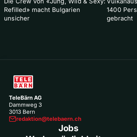
Die Crew von «Jung, Wild & Sexy:
Vulkanaus
Refilled» macht Bulgarien
1400 Pers
unsicher
gebracht
TeleBärn AG
Dammweg 3
3013 Bern
redaktion@telebaern.ch
Jobs