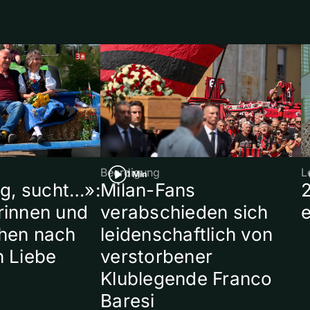
Beerdigung
L
1 Min
ig, sucht…»:
Milan-Fans
rinnen und
verabschieden sich
hen nach
leidenschaftlich von
n Liebe
verstorbener
Klublegende Franco
Baresi