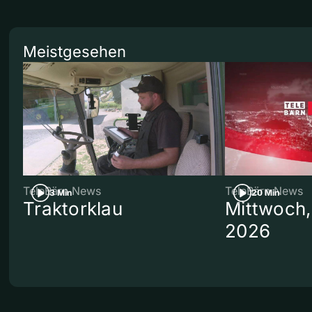
Meistgesehen
TeleBärn News
TeleBärn News
3 Min
20 Min
Traktorklau
Mittwoch,
2026