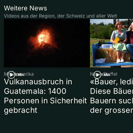
Weitere News
Videos aus der Region, der Schweiz und aller Welt
Mittelamerika
Neue Staffel
1 Min
1 Min
Vulkanausbruch in
«Bauer, led
Guatemala: 1400
Diese Bäue
Personen in Sicherheit
Bauern suc
gebracht
der grosse