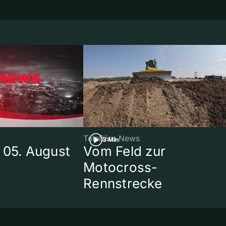
TeleBärn News
3 Min
 05. August
Vom Feld zur
Motocross-
Rennstrecke