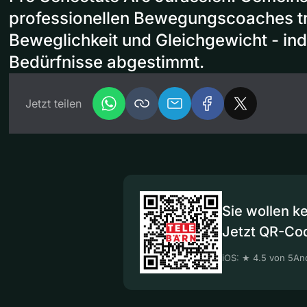
professionellen Bewegungscoaches tra
Beweglichkeit und Gleichgewicht - indi
Bedürfnisse abgestimmt.
Jetzt teilen
Sie wollen k
Jetzt QR-Co
iOS: ★ 4.5 von 5
And