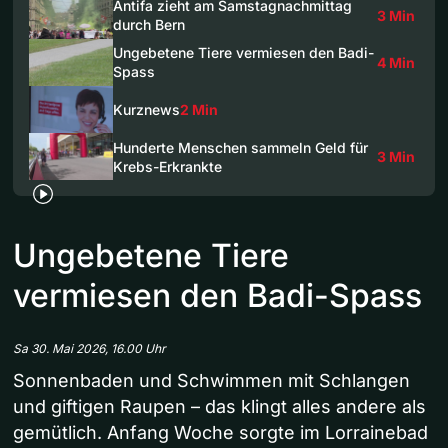
Antifa zieht am Samstagnachmittag
3 Min
durch Bern
Ungebetene Tiere vermiesen den Badi-
4 Min
Spass
Kurznews
2 Min
Hunderte Menschen sammeln Geld für
3 Min
Krebs-Erkrankte
Ungebetene Tiere
vermiesen den Badi-Spass
Sa 30. Mai 2026, 16.00 Uhr
Sonnenbaden und Schwimmen mit Schlangen
und giftigen Raupen – das klingt alles andere als
gemütlich. Anfang Woche sorgte im Lorrainebad