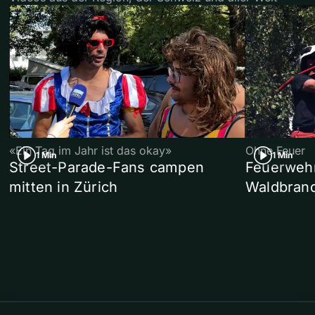
«Ein Tag im Jahr ist das okay»
Ohne Feuer
1 Min
1 Min
Street-Parade-Fans campen
Feuerwehr 
mitten in Zürich
Waldbrand