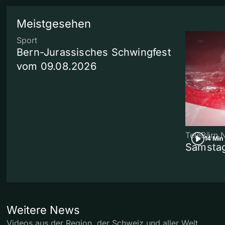
Meistgesehen
Sport
Bern-Jurassisches Schwingfest
vom 09.08.2026
TeleBärn 
14 Min
Samstag
Weitere News
Videos aus der Region, der Schweiz und aller Welt