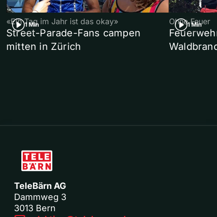
«Ein Tag im Jahr ist das okay»
Ohne Feuer
1 Min
1 Min
Street-Parade-Fans campen
Feuerwehr 
mitten in Zürich
Waldbrand
TeleBärn AG
Dammweg 3
3013 Bern