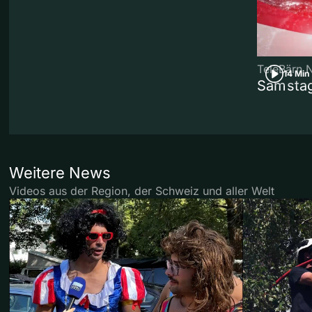
TeleBärn 
14 Min
Samstag
Weitere News
Videos aus der Region, der Schweiz und aller Welt