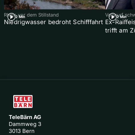
Rhein vor dem Stillstand
Vorwurf sch
2 Min
2 Min
Niedrigwasser bedroht Schifffahrt
Ex-Raiffe
trifft am 
TeleBärn AG
Dammweg 3
3013 Bern