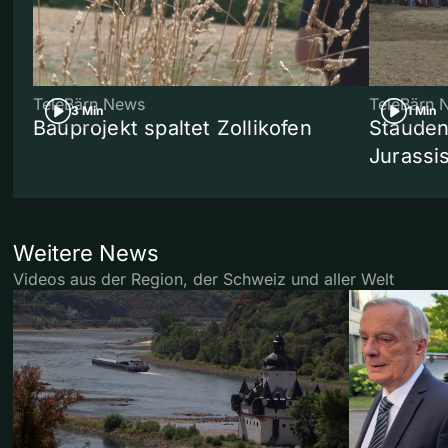
TeleBärn News
TeleBärn 
3 Min
1 Min
Bauprojekt spaltet Zollikofen
Stauden
Jurassi
Weitere News
Videos aus der Region, der Schweiz und aller Welt