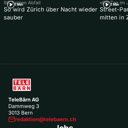
90 Tonnen Abfall
«Ein Tag im 
1 Min
1 Min
So wird Zürich über Nacht wieder
Street-P
sauber
mitten in 
TeleBärn AG
Dammweg 3
3013 Bern
redaktion@telebaern.ch