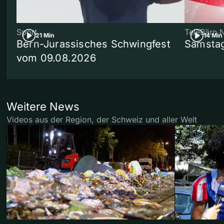
Sport
TeleBärn 
21 Min
14 Min
Bern-Jurassisches Schwingfest
Samstag
vom 09.08.2026
Weitere News
Videos aus der Region, der Schweiz und aller Welt