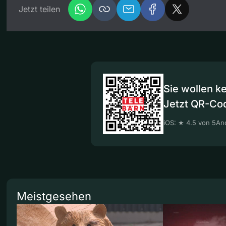
Jetzt teilen
Sie wollen k
Jetzt QR-Co
iOS: ★ 4.5 von 5
And
Meistgesehen