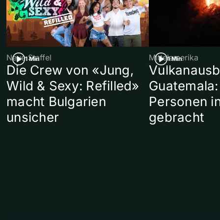
Neue Staffel
Mittelamerika
1 Min
1 Min
Die Crew von «Jung,
Vulkanausb
Wild & Sexy: Refilled»
Guatemala:
macht Bulgarien
Personen in
unsicher
gebracht