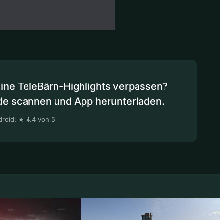
eine TeleBärn-Highlights verpassen?
de scannen und App herunterladen.
roid: ★ 4.4 von 5