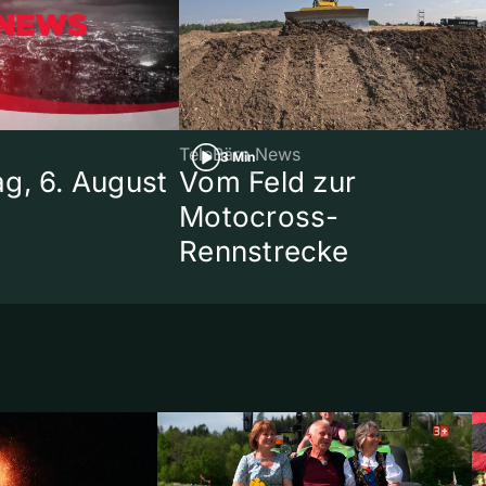
TeleBärn News
3 Min
g, 6. August
Vom Feld zur
Motocross-
Rennstrecke