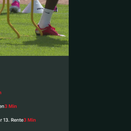
n
en
3 Min
 13. Rente
3 Min