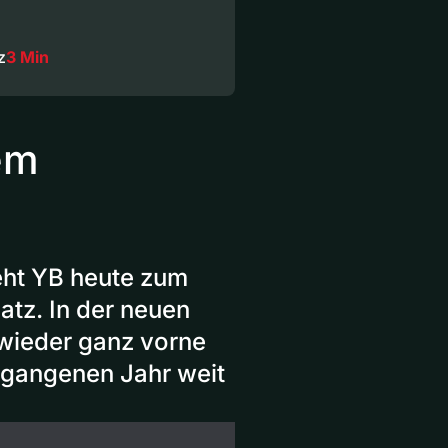
z
3 Min
em
eht YB heute zum
atz. In der neuen
 wieder ganz vorne
rgangenen Jahr weit