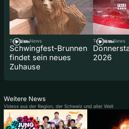
TeleBärn News
TeleBärn News
2 Min
15 Min
Schwingfest-Brunnen
Donnersta
findet sein neues
2026
Zuhause
Weitere News
Videos aus der Region, der Schweiz und aller Welt