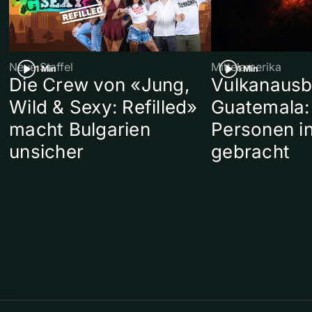
Neue Staffel
Mittelamerika
1 Min
1 Min
Die Crew von «Jung,
Vulkanausb
Wild & Sexy: Refilled»
Guatemala:
macht Bulgarien
Personen in
unsicher
gebracht