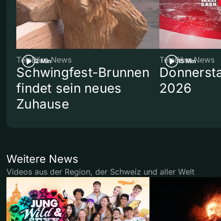
TeleBärn News
TeleBärn News
2 Min
15 Min
Schwingfest-Brunnen
Donnersta
findet sein neues
2026
Zuhause
Weitere News
Videos aus der Region, der Schweiz und aller Welt