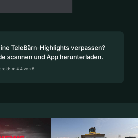
eine TeleBärn-Highlights verpassen?
de scannen und App herunterladen.
roid: ★ 4.4 von 5