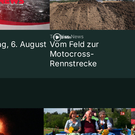
TeleBärn News
3 Min
g, 6. August
Vom Feld zur
Motocross-
Rennstrecke