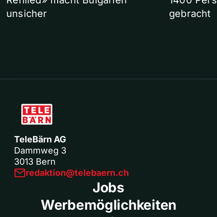
Refilled» macht Bulgarien
1400 Pers
unsicher
gebracht
TeleBärn AG
Dammweg 3
3013 Bern
redaktion@telebaern.ch
Jobs
Werbemöglichkeiten