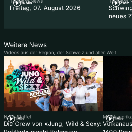
TeleBärn News
TeleBärn 
14 Min
2 Min
Freitag, 07. August 2026
Schwing
neues 
Weitere News
Videos aus der Region, der Schweiz und aller Welt
Neue Staffel
Mittelamerik
1 Min
1 Min
Die Crew von «Jung, Wild & Sexy:
Vulkanaus