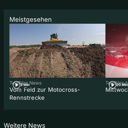
Meistgesehen
TeleBärn News
TeleBärn 
3 Min
20 Min
Vom Feld zur Motocross-
Mittwoc
Rennstrecke
Weitere News