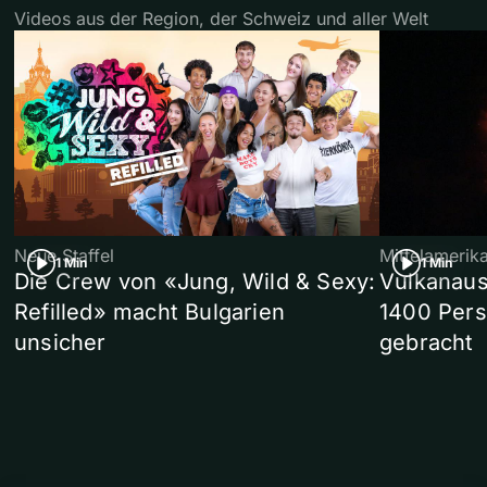
Videos aus der Region, der Schweiz und aller Welt
Neue Staffel
Mittelamerik
1 Min
1 Min
Die Crew von «Jung, Wild & Sexy:
Vulkanaus
Refilled» macht Bulgarien
1400 Pers
unsicher
gebracht