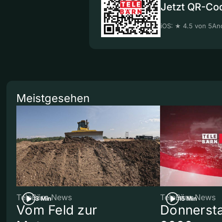
Jetzt QR-Co
iOS: ★ 4.5 von 5
And
Meistgesehen
TeleBärn News
TeleBärn News
3 Min
15 Min
Vom Feld zur
Donnersta