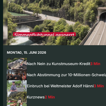
MONTAG, 15. JUNI 2026
Nach Nein zu Kunstmuseum-Kredit
3 Min
Nach Abstimmung zur 10-Millionen-Schwe
Einbruch bei Weltmeister Adolf Hänni
3 Min
Kurznews
2 Min