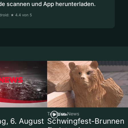
de scannen und App herunterladen.
roid: ★ 4.4 von 5
TeleBärn News
2 Min
g, 6. August
Schwingfest-Brunnen