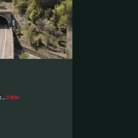
iz…
3 Min