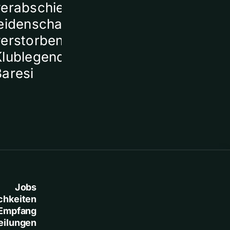
verabschieden sich
ein Todesopf
eidenschaftlich von
verstorbener
Klublegende Franco
Baresi
Jobs
chkeiten
Empfang
eilungen