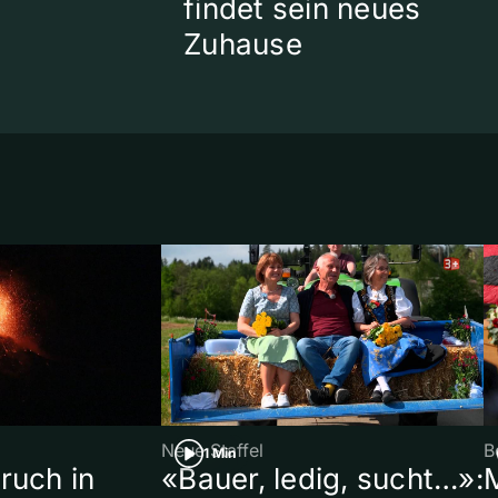
findet sein neues
Zuhause
Neue Staffel
B
1 Min
ruch in
«Bauer, ledig, sucht…»: