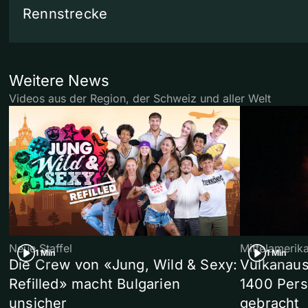
Rennstrecke
Weitere News
Videos aus der Region, der Schweiz und aller Welt
Neue Staffel
Mittelamerik
1 Min
1 Min
Die Crew von «Jung, Wild & Sexy:
Vulkanaus
Refilled» macht Bulgarien
1400 Pers
unsicher
gebracht