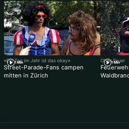
«Ein Tag im Jahr ist das okay»
Ohne Feuer
1 Min
1 Min
Street-Parade-Fans campen
Feuerwehr 
mitten in Zürich
Waldbrand