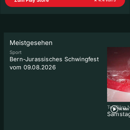
Meistgesehen
Sport
Bern-Jurassisches Schwingfest
vom 09.08.2026
TeleBärn 
14 Min
Samstag