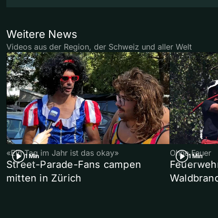
Weitere News
Videos aus der Region, der Schweiz und aller Welt
«Ein Tag im Jahr ist das okay»
Ohne Feuer
1 Min
1 Min
Street-Parade-Fans campen
Feuerwehr 
mitten in Zürich
Waldbrand