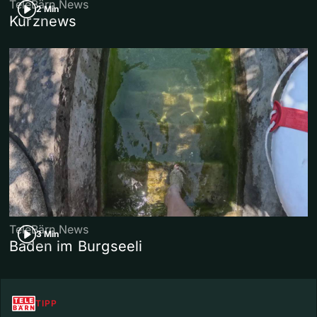
TeleBärn News
2 Min
Kurznews
TeleBärn News
3 Min
Baden im Burgseeli
TIPP