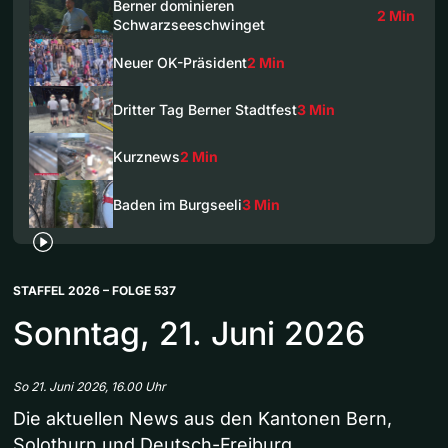
Berner dominieren
2 Min
Schwarzseeschwinget
Neuer OK-Präsident
2 Min
Dritter Tag Berner Stadtfest
3 Min
Kurznews
2 Min
Baden im Burgseeli
3 Min
STAFFEL 2026 – FOLGE 537
Sonntag, 21. Juni 2026
So 21. Juni 2026, 16.00 Uhr
Die aktuellen News aus den Kantonen Bern,
Solothurn und Deutsch-Freiburg