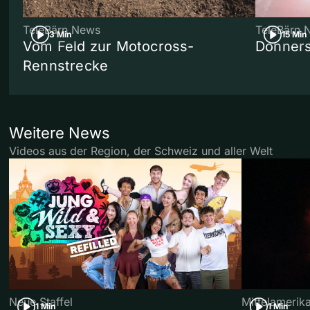
TeleBärn News
TeleBärn 
3 Min
15 Min
Vom Feld zur Motocross-
Donners
Rennstrecke
Weitere News
Videos aus der Region, der Schweiz und aller Welt
Neue Staffel
Mittelamerik
1 Min
1 Min