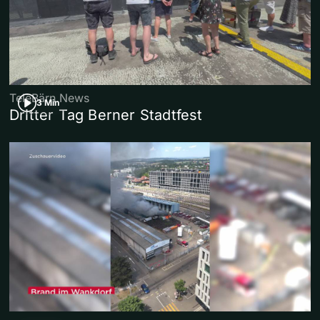
TeleBärn News
3 Min
Dritter Tag Berner Stadtfest