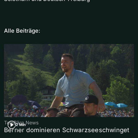
Alle Beiträge:
TeleBärn News
2 Min
Berner dominieren Schwarzseeschwinget