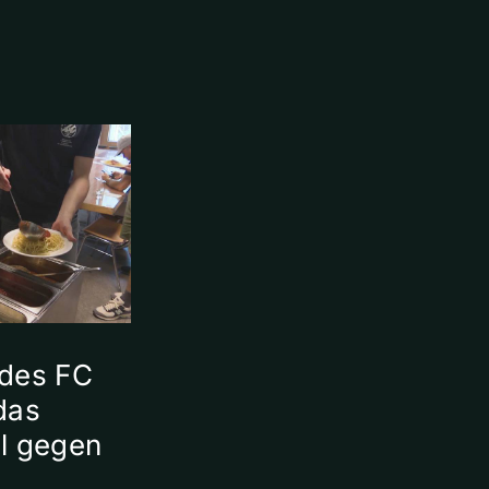
 des FC
das
l gegen