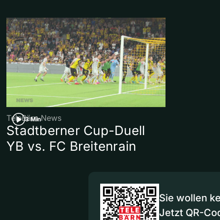
TeleBärn News
3 Min
Stadtberner Cup-Duell
YB vs. FC Breitenrain
Sie wollen k
Jetzt QR-Co