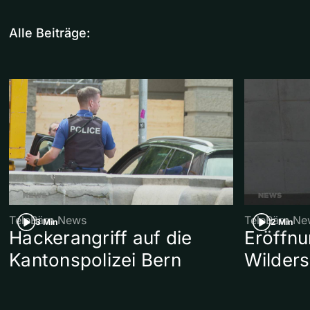
Alle Beiträge:
TeleBärn News
TeleBärn Ne
3 Min
2 Min
Hackerangriff auf die
Eröffn
Kantonspolizei Bern
Wilders