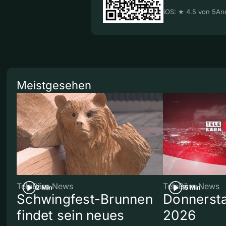
iOS: ★ 4.5 von 5
And
Meistgesehen
TeleBärn News
TeleBärn News
2 Min
15 Min
Schwingfest-Brunnen
Donnersta
findet sein neues
2026