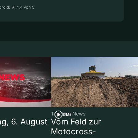
roid: ★ 4.4 von 5
TeleBärn News
3 Min
g, 6. August
Vom Feld zur
Motocross-