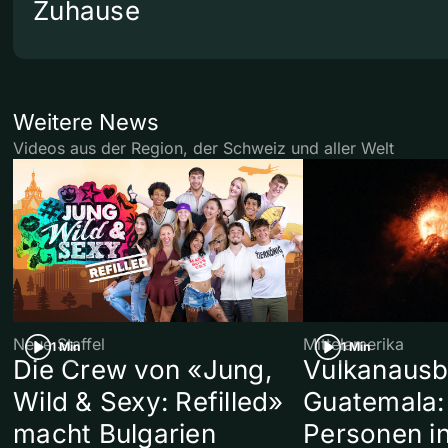
Zuhause
Weitere News
Videos aus der Region, der Schweiz und aller Welt
Neue Staffel
Mittelamerika
1 Min
1 Min
Die Crew von «Jung,
Vulkanausb
Wild & Sexy: Refilled»
Guatemala:
macht Bulgarien
Personen in