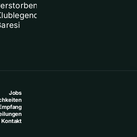
verstorbener
Klublegende Franco
Baresi
Jobs
chkeiten
Empfang
eilungen
Kontakt