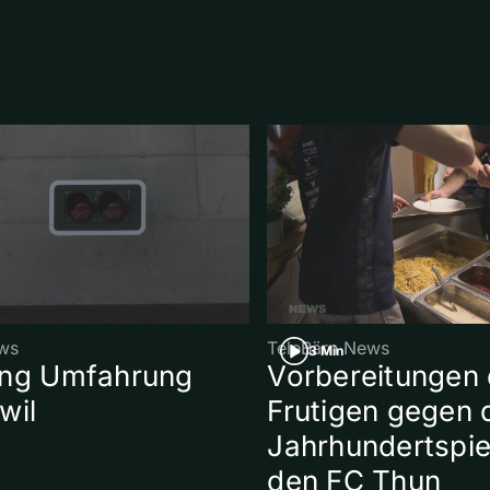
ws
TeleBärn News
3 Min
ung Umfahrung
Vorbereitungen
wil
Frutigen gegen 
Jahrhundertspie
den FC Thun