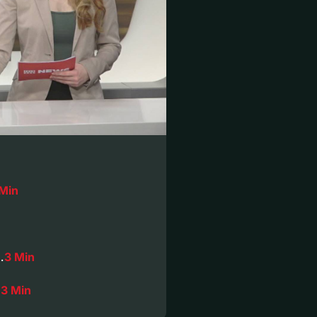
 Min
…
3 Min
n
3 Min