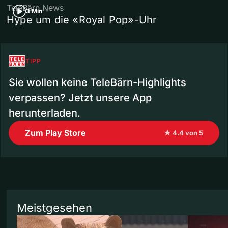
TeleBärn News
3 Min
Hype um die «Royal Pop»-Uhr
TIPP
Sie wollen keine TeleBärn-Highlights
verpassen? Jetzt unsere App
herunterladen.
Zum Play Store
★ 4.4 von 5
Meistgesehen