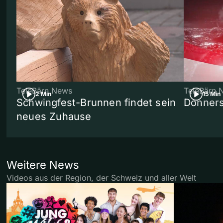
TeleBärn News
TeleBärn 
2 Min
15 Min
Schwingfest-Brunnen findet sein
Donners
neues Zuhause
Weitere News
Videos aus der Region, der Schweiz und aller Welt