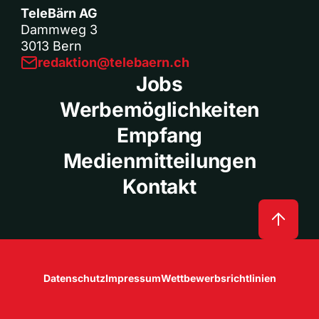
TeleBärn AG
Dammweg 3
3013 Bern
redaktion@telebaern.ch
Jobs
Werbemöglichkeiten
Empfang
Medienmitteilungen
Kontakt
Datenschutz
Impressum
Wettbewerbsrichtlinien