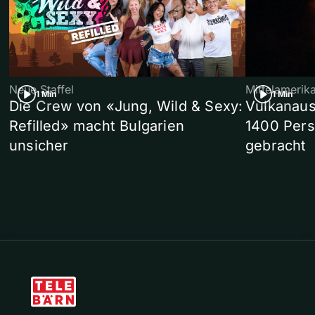
Neue Staffel
Mittelamerik
1 Min
1 Min
Die Crew von «Jung, Wild & Sexy:
Vulkanaus
Refilled» macht Bulgarien
1400 Pers
unsicher
gebracht