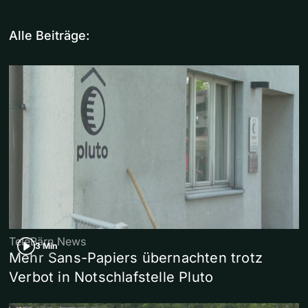
Alle Beiträge:
TeleBärn News
3 Min
Mehr Sans-Papiers übernachten trotz
Verbot in Notschlafstelle Pluto