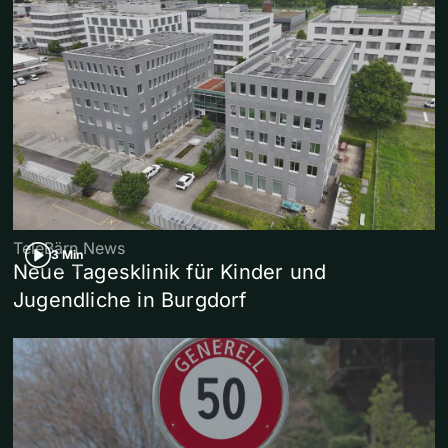
TeleBärn News
3 Min
Neue Tagesklinik für Kinder und
Jugendliche in Burgdorf