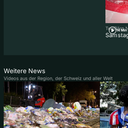
TeleBärn 
14 Min
Samstag
Weitere News
Videos aus der Region, der Schweiz und aller Welt