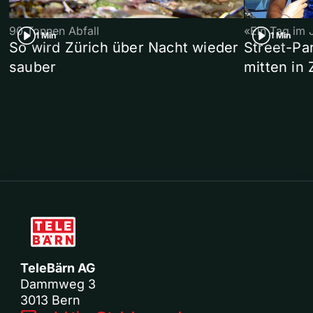
90 Tonnen Abfall
«Ein Tag im 
1 Min
1 Min
So wird Zürich über Nacht wieder
Street-P
sauber
mitten in 
TeleBärn AG
Dammweg 3
3013 Bern