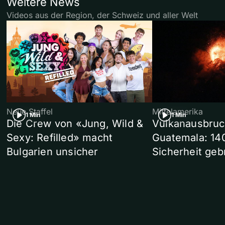
Weitere News
Videos aus der Region, der Schweiz und aller Welt
Neue Staffel
Mittelamerika
1 Min
1 Min
Die Crew von «Jung, Wild &
Vulkanausbruc
Sexy: Refilled» macht
Guatemala: 14
Bulgarien unsicher
Sicherheit geb