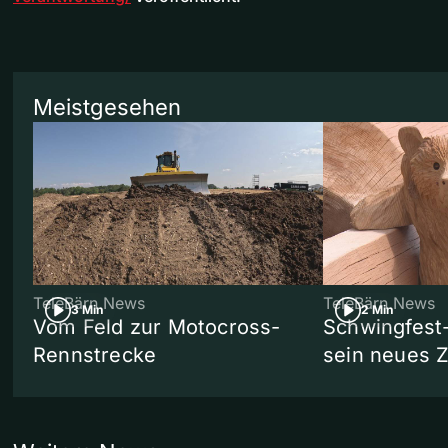
Meistgesehen
TeleBärn News
TeleBärn News
3 Min
2 Min
Vom Feld zur Motocross-
Schwingfest
Rennstrecke
sein neues 