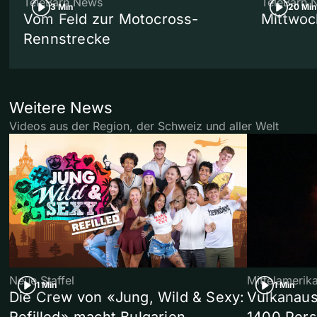
TeleBärn News
TeleBärn 
3 Min
20 Min
Vom Feld zur Motocross-
Mittwoc
Rennstrecke
Weitere News
Videos aus der Region, der Schweiz und aller Welt
Neue Staffel
Mittelamerik
1 Min
1 Min
Die Crew von «Jung, Wild & Sexy:
Vulkanaus