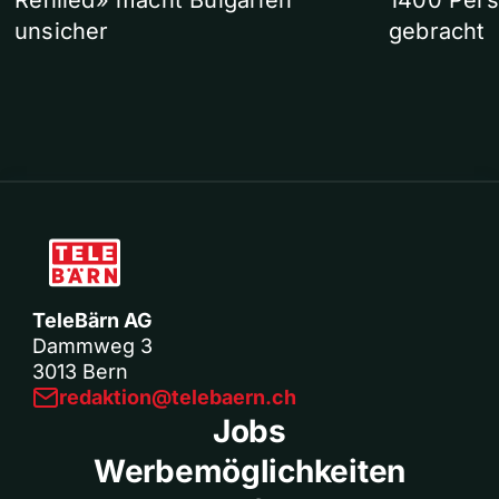
Refilled» macht Bulgarien
1400 Pers
unsicher
gebracht
TeleBärn AG
Dammweg 3
3013 Bern
redaktion@telebaern.ch
Jobs
Werbemöglichkeiten