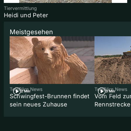
Tiervermittlung
Heidi und Peter
Meistgesehen
TeleBärn News
TeleBärn News
2 Min
3 Min
Schwingfest-Brunnen findet
Vom Feld zu
sein neues Zuhause
Rennstrecke