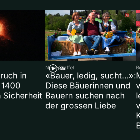
Neue Staffel
B
1 Min
ruch in
«Bauer, ledig, sucht…»:
 1400
Diese Bäuerinnen und
 Sicherheit
Bauern suchen nach
l
der grossen Liebe