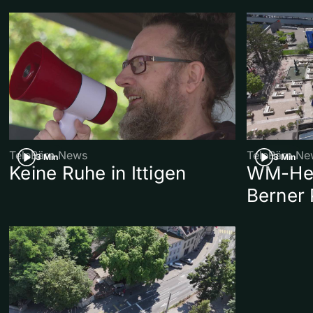
TeleBärn News
TeleBärn Ne
3 Min
3 Min
Keine Ruhe in Ittigen
WM-Her
Berner 