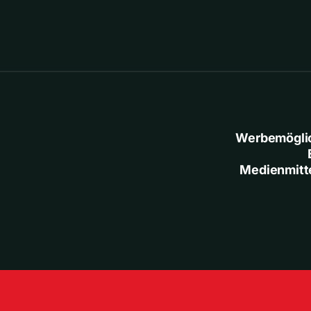
Werbemögli
Medienmitt