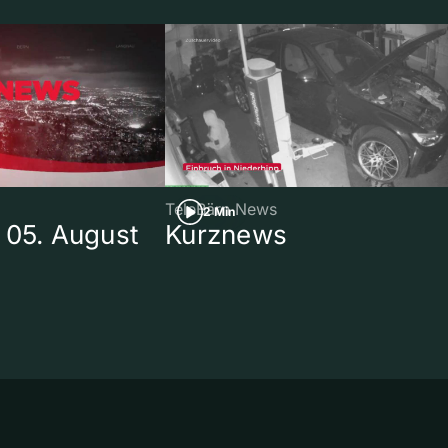
TeleBärn News
2 Min
 05. August
Kurznews