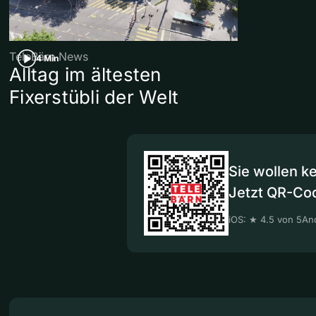
TeleBärn News
4 Min
Alltag im ältesten
Fixerstübli der Welt
Sie wollen k
Jetzt QR-Co
iOS: ★ 4.5 von 5
And