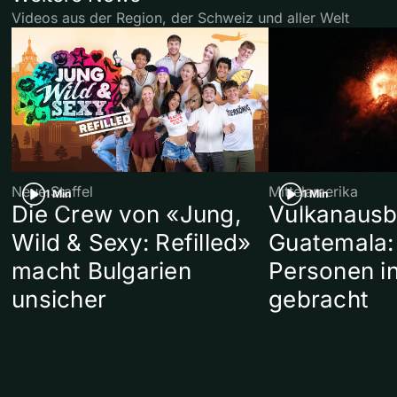
Videos aus der Region, der Schweiz und aller Welt
Neue Staffel
Mittelamerika
1 Min
1 Min
Die Crew von «Jung,
Vulkanausb
Wild & Sexy: Refilled»
Guatemala:
macht Bulgarien
Personen in
unsicher
gebracht