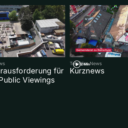
ws
TeleBärn News
2 Min
ausforderung für
Kurznews
Public Viewings