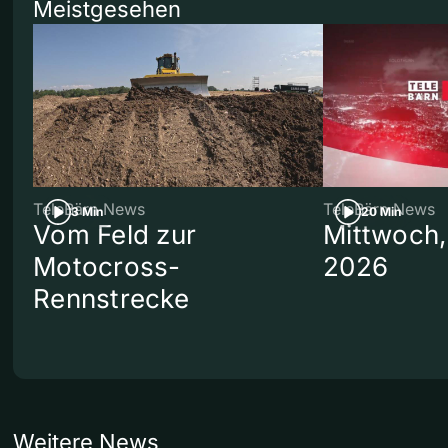
Meistgesehen
TeleBärn News
TeleBärn News
3 Min
20 Min
Vom Feld zur
Mittwoch,
Motocross-
2026
Rennstrecke
Weitere News