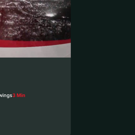
wings
3 Min