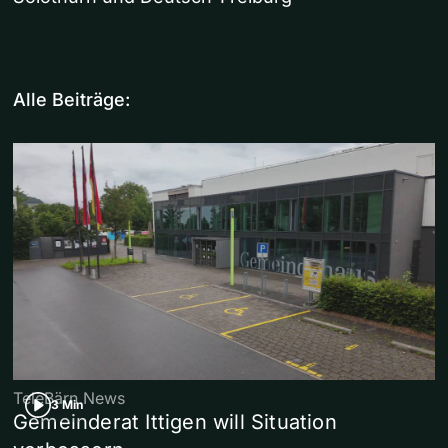
Alle Beiträge:
TeleBärn News
3 Min
Gemeinderat Ittigen will Situation