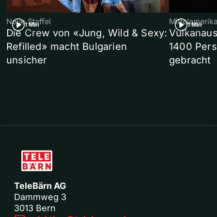
Neue Staffel
Mittelamerik
1 Min
1 Min
Die Crew von «Jung, Wild & Sexy:
Vulkanaus
Refilled» macht Bulgarien
1400 Pers
unsicher
gebracht
TeleBärn AG
Dammweg 3
3013 Bern