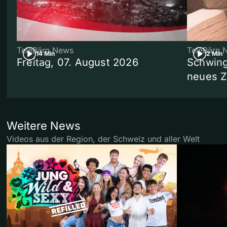
TeleBärn News
TeleBärn 
14 Min
2 Min
Freitag, 07. August 2026
Schwing
neues 
Weitere News
Videos aus der Region, der Schweiz und aller Welt