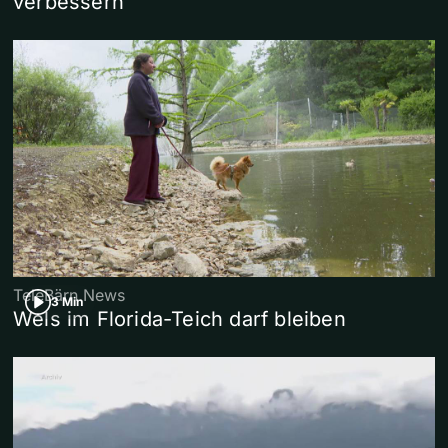
verbessern
TeleBärn News
3 Min
Wels im Florida-Teich darf bleiben