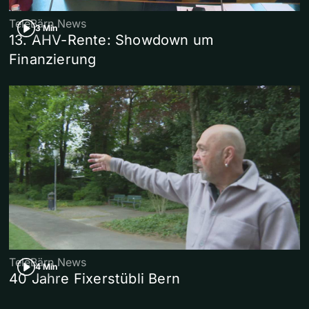
TeleBärn News
3 Min
13. AHV-Rente: Showdown um
Finanzierung
TeleBärn News
4 Min
40 Jahre Fixerstübli Bern