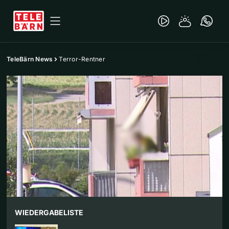
TeleBärn News
Terror-Rentner
WIEDERGABELISTE