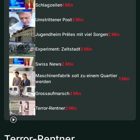
Schlagzeilen
1 Min
Umstrittener Post
3 Min
Jugendheim Prêles mit viel Sorgen
2 Min
Experiment: Zeltstadt
3 Min
Swiss News
2 Min
Maschinenfabrik soll zu einem Quartier
1 Min
werden
Grossaufmarsch
3 Min
Terror-Rentner
3 Min
Terror-Rentner