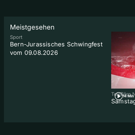
Meistgesehen
Sport
Bern-Jurassisches Schwingfest
vom 09.08.2026
TeleBärn 
14 Min
Samstag