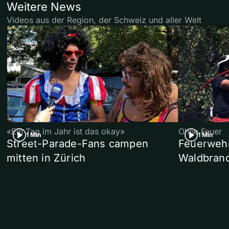
Weitere News
Videos aus der Region, der Schweiz und aller Welt
«Ein Tag im Jahr ist das okay»
Ohne Feuer
1 Min
1 Min
Street-Parade-Fans campen
Feuerwehr 
mitten in Zürich
Waldbrand