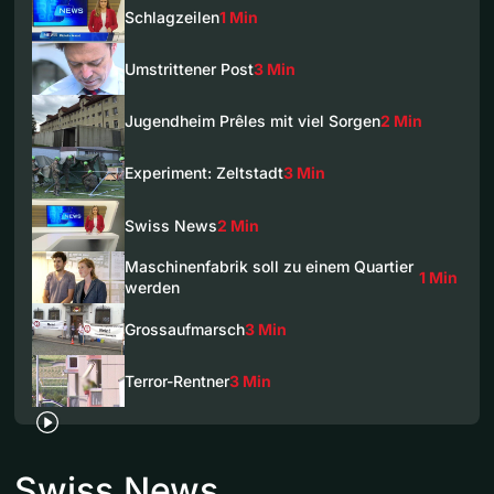
Schlagzeilen
1 Min
Umstrittener Post
3 Min
Jugendheim Prêles mit viel Sorgen
2 Min
Experiment: Zeltstadt
3 Min
Swiss News
2 Min
Maschinenfabrik soll zu einem Quartier
1 Min
werden
Grossaufmarsch
3 Min
Terror-Rentner
3 Min
Swiss News