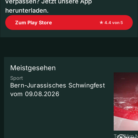
verpassen? Jetzt unsere App
herunterladen.
Zum Play Store
★ 4.4 von 5
Meistgesehen
Sport
Bern-Jurassisches Schwingfest
vom 09.08.2026
TeleBärn 