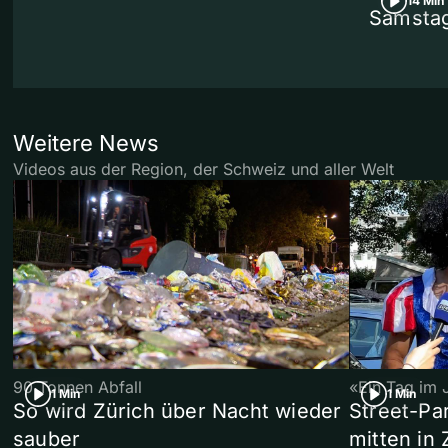
14 Min
Samstag
Weitere News
Videos aus der Region, der Schweiz und aller Welt
90 Tonnen Abfall
«Ein Tag im 
1 Min
1 Min
So wird Zürich über Nacht wieder
Street-P
sauber
mitten in 