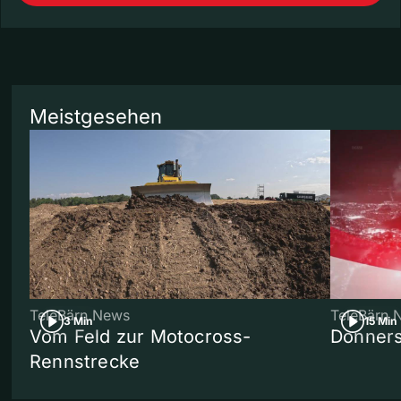
Meistgesehen
TeleBärn News
TeleBärn 
3 Min
15 Min
Vom Feld zur Motocross-
Donners
Rennstrecke