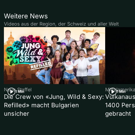
Weitere News
Videos aus der Region, der Schweiz und aller Welt
Neue Staffel
Mittelamerik
1 Min
1 Min
Die Crew von «Jung, Wild & Sexy:
Vulkanaus
Refilled» macht Bulgarien
1400 Pers
unsicher
gebracht