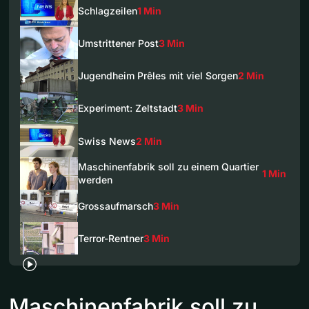
Schlagzeilen
1 Min
Umstrittener Post
3 Min
Jugendheim Prêles mit viel Sorgen
2 Min
Experiment: Zeltstadt
3 Min
Swiss News
2 Min
Maschinenfabrik soll zu einem Quartier
1 Min
werden
Grossaufmarsch
3 Min
Terror-Rentner
3 Min
Maschinenfabrik soll zu