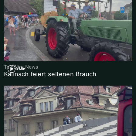
TeleBärn News
3 Min
Kallnach feiert seltenen Brauch