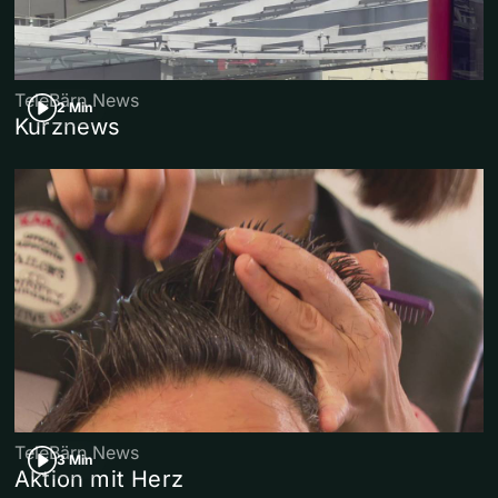
TeleBärn News
2 Min
Kurznews
TeleBärn News
3 Min
Aktion mit Herz