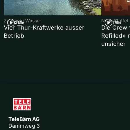
Zu wenig Wasser
Neue Staffel
2 Min
1 Min
Vier Thur-Kraftwerke ausser
Die Crew 
Betrieb
Refilled»
unsicher
TeleBärn AG
Dammweg 3