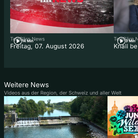
TeleBärn News
TeleBärn 
14 Min
3 Min
Freitag, 07. August 2026
Knall b
Weitere News
Videos aus der Region, der Schweiz und aller Welt