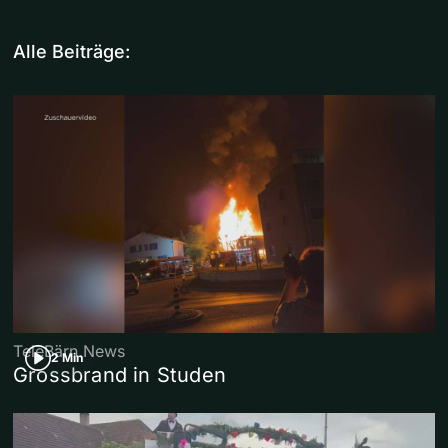
Alle Beiträge:
TeleBärn News
2 Min
Grossbrand in Studen