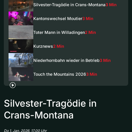
Silvester-Tragödie in Crans-Montana
3 Min
Kantonswechsel Moutier
3 Min
Toter Mann in Willadingen
2 Min
Kurznews
2 Min
Niederhornbahn wieder in Betrieb
3 Min
Touch the Mountains 2026
3 Min
Silvester-Tragödie in
Crans-Montana
Do 1. Jan. 2026, 17.00 Uhr