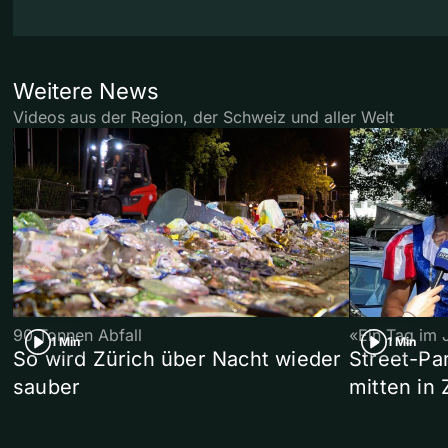
Weitere News
Videos aus der Region, der Schweiz und aller Welt
90 Tonnen Abfall
«Ein Tag im 
1 Min
1 Min
So wird Zürich über Nacht wieder
Street-P
sauber
mitten in 