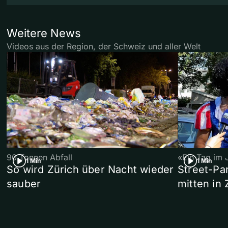
Weitere News
Videos aus der Region, der Schweiz und aller Welt
90 Tonnen Abfall
«Ein Tag im 
1 Min
1 Min
So wird Zürich über Nacht wieder
Street-P
sauber
mitten in 