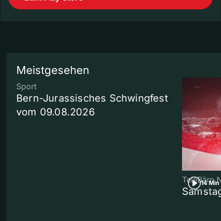
Meistgesehen
Sport
Bern-Jurassisches Schwingfest
vom 09.08.2026
TeleBärn 
14 Min
Samstag