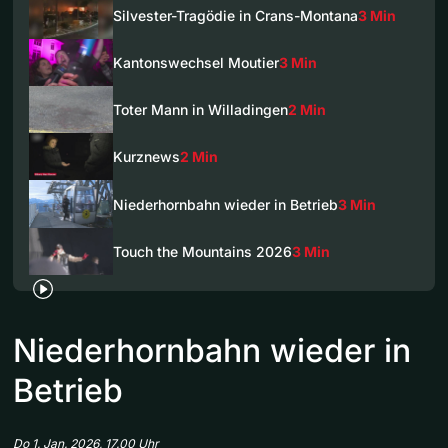
Silvester-Tragödie in Crans-Montana
3 Min
Kantonswechsel Moutier
3 Min
Toter Mann in Willadingen
2 Min
Kurznews
2 Min
Niederhornbahn wieder in Betrieb
3 Min
Touch the Mountains 2026
3 Min
Niederhornbahn wieder in
Betrieb
Do 1. Jan. 2026, 17.00 Uhr