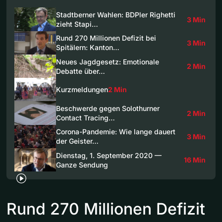
Stadtberner Wahlen: BDPler Righetti
3 Min
zieht Stapi…
Rund 270 Millionen Defizit bei
3 Min
Spitälern: Kanton…
Neues Jagdgesetz: Emotionale
2 Min
Debatte über…
Kurzmeldungen
2 Min
Beschwerde gegen Solothurner
2 Min
Contact Tracing…
Corona-Pandemie: Wie lange dauert
3 Min
der Geister…
Dienstag, 1. September 2020 —
16 Min
Ganze Sendung
Rund 270 Millionen Defizit