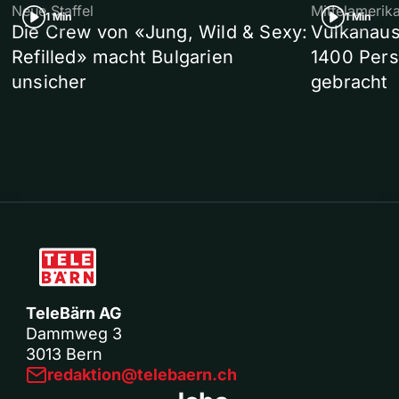
Neue Staffel
Mittelamerik
1 Min
1 Min
Die Crew von «Jung, Wild & Sexy:
Vulkanaus
Refilled» macht Bulgarien
1400 Pers
unsicher
gebracht
TeleBärn AG
Dammweg 3
3013 Bern
redaktion@telebaern.ch