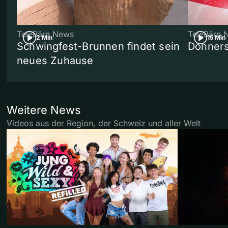
TeleBärn News
TeleBärn 
2 Min
15 Min
Schwingfest-Brunnen findet sein
Donners
neues Zuhause
Weitere News
Videos aus der Region, der Schweiz und aller Welt