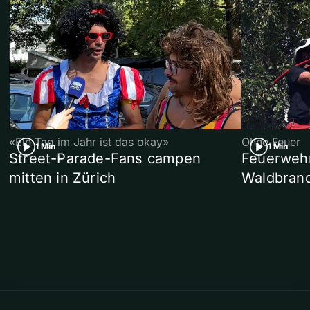
«Ein Tag im Jahr ist das okay»
Ohne Feuer
1 Min
1 Min
Street-Parade-Fans campen
Feuerwehr 
mitten in Zürich
Waldbrand