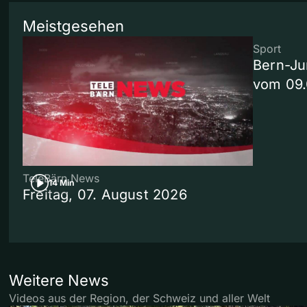
Meistgesehen
Sport
Bern-Ju
vom 09
TeleBärn News
14 Min
Freitag, 07. August 2026
Weitere News
Videos aus der Region, der Schweiz und aller Welt