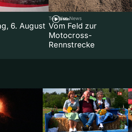
TeleBärn News
3 Min
g, 6. August
Vom Feld zur
Motocross-
Rennstrecke