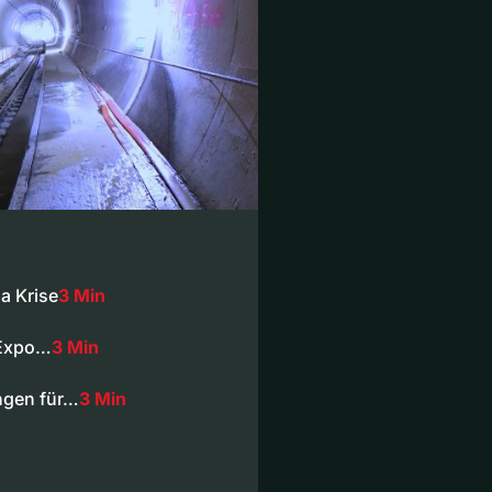
a Krise
3 Min
nExpo…
3 Min
ngen für…
3 Min