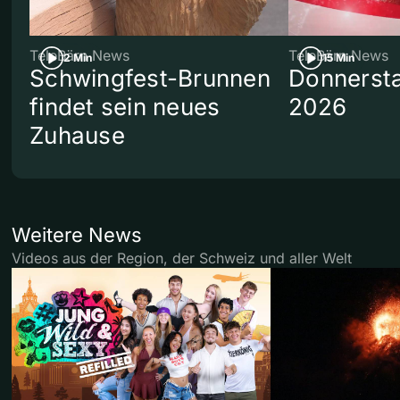
TeleBärn News
TeleBärn News
2 Min
15 Min
Schwingfest-Brunnen
Donnersta
findet sein neues
2026
Zuhause
Weitere News
Videos aus der Region, der Schweiz und aller Welt