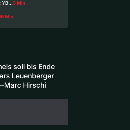
i: YB…
3 Min
16 Min
els soll bis Ende
Lars Leuenberger
—Marc Hirschi