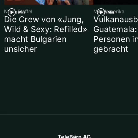
Neue Staffel
Mittelamerika
1 Min
1 Min
Die Crew von «Jung,
Vulkanausb
Wild & Sexy: Refilled»
Guatemala:
macht Bulgarien
Personen in
unsicher
gebracht
TeleBärn AG