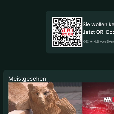
Sie wollen k
Jetzt QR-Co
iOS: ★ 4.5 von 5
And
Meistgesehen