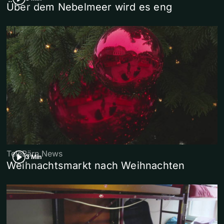
Über dem Nebelmeer wird es eng
TeleBärn News
3 Min
Weihnachtsmarkt nach Weihnachten