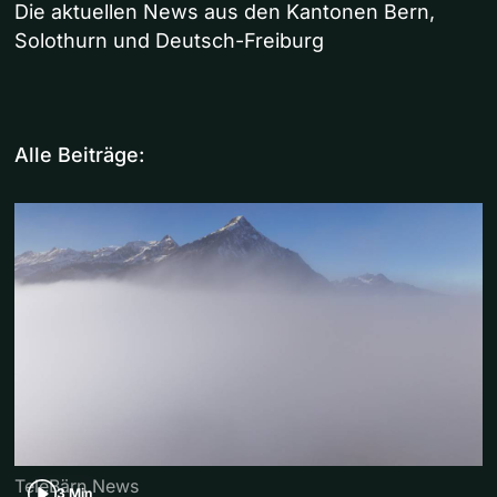
Die aktuellen News aus den Kantonen Bern,
Solothurn und Deutsch-Freiburg
Alle Beiträge:
TeleBärn News
3 Min