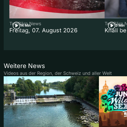
TeleBärn News
TeleBärn 
14 Min
3 Min
Freitag, 07. August 2026
Knall b
Weitere News
Videos aus der Region, der Schweiz und aller Welt