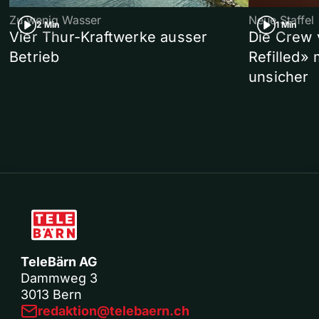
Zu wenig Wasser
Neue Staffel
2 Min
1 Min
Vier Thur-Kraftwerke ausser
Die Crew 
Betrieb
Refilled»
unsicher
TeleBärn AG
Dammweg 3
3013 Bern
redaktion@telebaern.ch