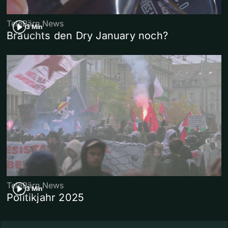
TeleBärn News
3 Min
Brauchts den Dry January noch?
TeleBärn News
3 Min
Politikjahr 2025