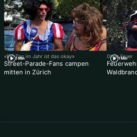
«Ein Tag im Jahr ist das okay»
Ohne Feuer
1 Min
1 Min
Street-Parade-Fans campen
Feuerwehr 
mitten in Zürich
Waldbrand