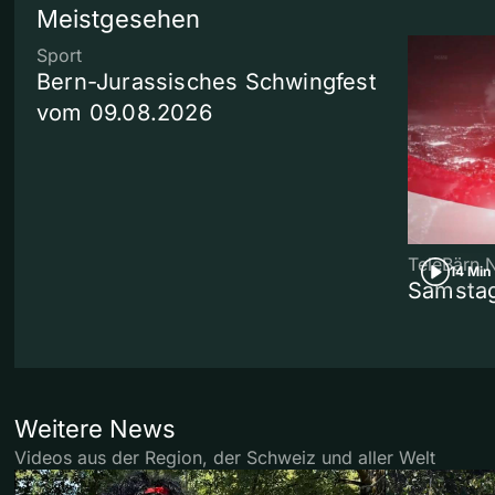
Meistgesehen
Sport
Bern-Jurassisches Schwingfest
vom 09.08.2026
TeleBärn 
14 Min
Samstag
Weitere News
Videos aus der Region, der Schweiz und aller Welt