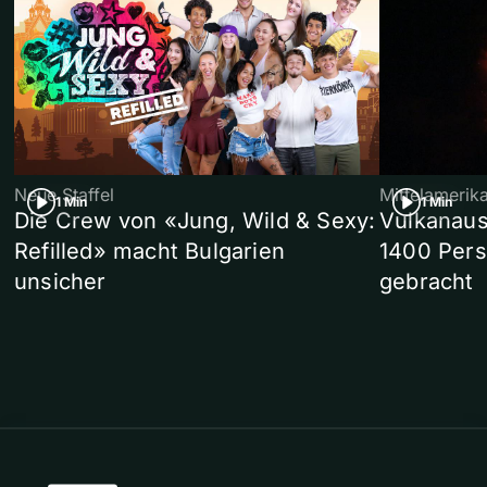
Neue Staffel
Mittelamerik
1 Min
1 Min
Die Crew von «Jung, Wild & Sexy:
Vulkanaus
Refilled» macht Bulgarien
1400 Pers
unsicher
gebracht