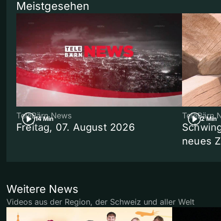
Meistgesehen
TeleBärn News
TeleBärn 
14 Min
2 Min
Freitag, 07. August 2026
Schwing
neues 
Weitere News
Videos aus der Region, der Schweiz und aller Welt