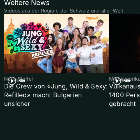
Weitere News
Videos aus der Region, der Schweiz und aller Welt
Neue Staffel
Mittelamerik
1 Min
1 Min
Die Crew von «Jung, Wild & Sexy:
Vulkanaus
Refilled» macht Bulgarien
1400 Pers
unsicher
gebracht