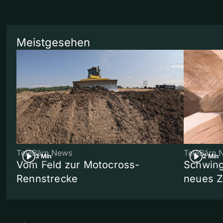
Meistgesehen
TeleBärn News
TeleBärn 
3 Min
2 Min
Vom Feld zur Motocross-
Schwing
Rennstrecke
neues 