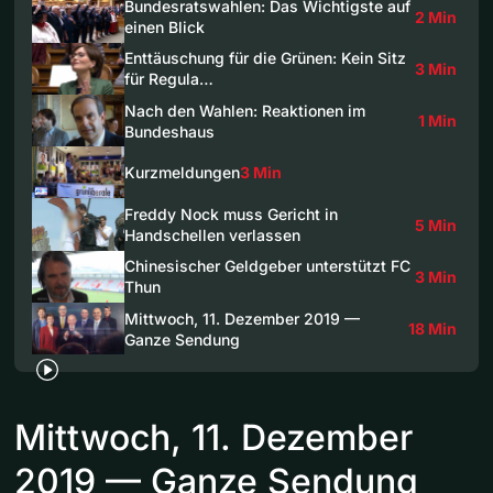
Bundesratswahlen: Das Wichtigste auf
2 Min
einen Blick
Enttäuschung für die Grünen: Kein Sitz
3 Min
für Regula…
Nach den Wahlen: Reaktionen im
1 Min
Bundeshaus
Kurzmeldungen
3 Min
Freddy Nock muss Gericht in
5 Min
Handschellen verlassen
Chinesischer Geldgeber unterstützt FC
3 Min
Thun
Mittwoch, 11. Dezember 2019 —
18 Min
Ganze Sendung
Mittwoch, 11. Dezember
2019 — Ganze Sendung