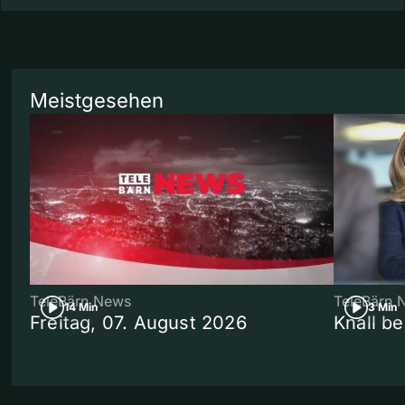
Meistgesehen
TeleBärn News
TeleBärn 
14 Min
3 Min
Freitag, 07. August 2026
Knall b