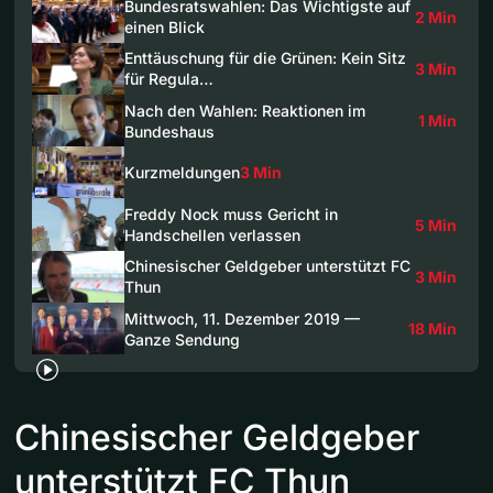
Bundesratswahlen: Das Wichtigste auf
2 Min
einen Blick
Enttäuschung für die Grünen: Kein Sitz
3 Min
für Regula…
Nach den Wahlen: Reaktionen im
1 Min
Bundeshaus
Kurzmeldungen
3 Min
Freddy Nock muss Gericht in
5 Min
Handschellen verlassen
Chinesischer Geldgeber unterstützt FC
3 Min
Thun
Mittwoch, 11. Dezember 2019 —
18 Min
Ganze Sendung
Chinesischer Geldgeber
unterstützt FC Thun