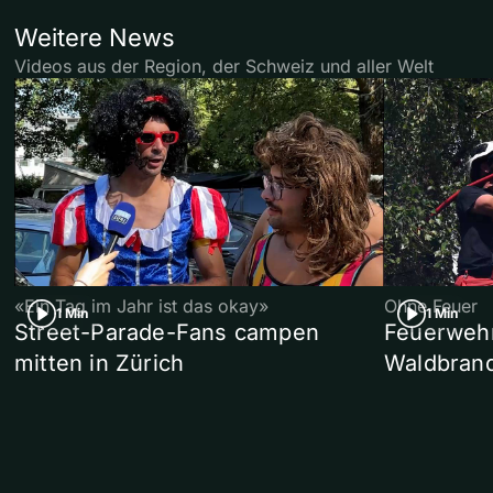
Weitere News
Videos aus der Region, der Schweiz und aller Welt
«Ein Tag im Jahr ist das okay»
Ohne Feuer
1 Min
1 Min
Street-Parade-Fans campen
Feuerwehr 
mitten in Zürich
Waldbrand