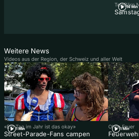
TeleBärn 
14 Min
Samstag
Weitere News
Videos aus der Region, der Schweiz und aller Welt
«Ein Tag im Jahr ist das okay»
Ohne Feuer
1 Min
1 Min
Street-Parade-Fans campen
Feuerwehr 