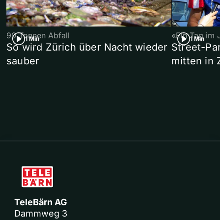
90 Tonnen Abfall
«Ein Tag im 
1 Min
1 Min
So wird Zürich über Nacht wieder
Street-P
sauber
mitten in 
TeleBärn AG
Dammweg 3