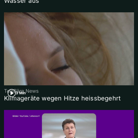
Wasser aus
TeleBärn News
3 Min
Klimageräte wegen Hitze heissbegehrt