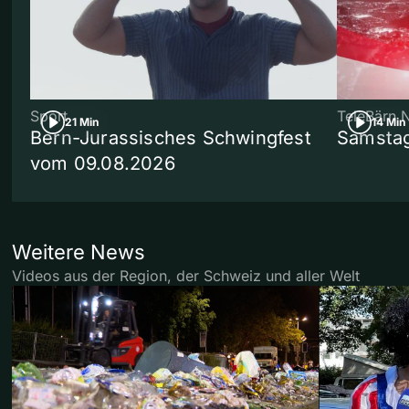
Sport
TeleBärn 
21 Min
14 Min
Bern-Jurassisches Schwingfest
Samstag
vom 09.08.2026
Weitere News
Videos aus der Region, der Schweiz und aller Welt