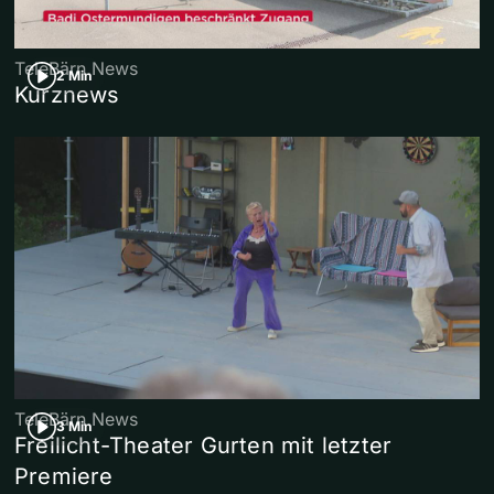
TeleBärn News
2 Min
Kurznews
TeleBärn News
3 Min
Freilicht-Theater Gurten mit letzter
Premiere