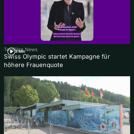
TeleBärn News
3 Min
Swiss Olympic startet Kampagne für
höhere Frauenquote