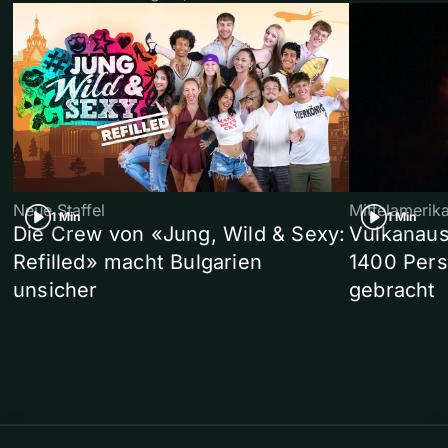
Neue Staffel
Mittelamerik
1 Min
1 Min
Die Crew von «Jung, Wild & Sexy:
Vulkanaus
Refilled» macht Bulgarien
1400 Pers
unsicher
gebracht