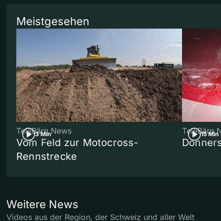
Meistgesehen
TeleBärn News
TeleBärn 
3 Min
15 Min
Vom Feld zur Motocross-
Donners
Rennstrecke
Weitere News
Videos aus der Region, der Schweiz und aller Welt