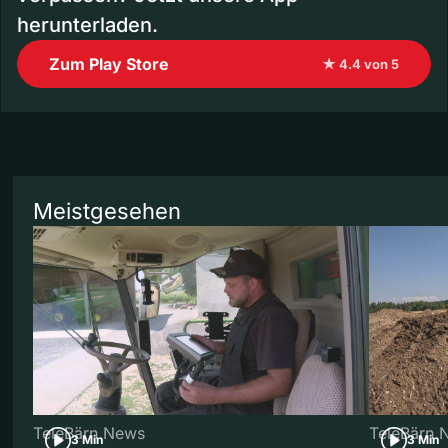
herunterladen.
Zum Play Store
★ 4.4 von 5
Meistgesehen
TeleBärn News
TeleBärn 
3 Min
3 Min