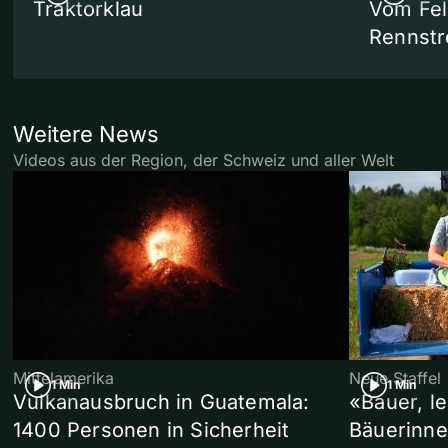
Traktorklau
Vom Fel
Rennstr
Weitere News
Videos aus der Region, der Schweiz und aller Welt
Mittelamerika
Neue Staffel
1 Min
1 Min
Vulkanausbruch in Guatemala:
«Bauer, l
1400 Personen in Sicherheit
Bäuerinne