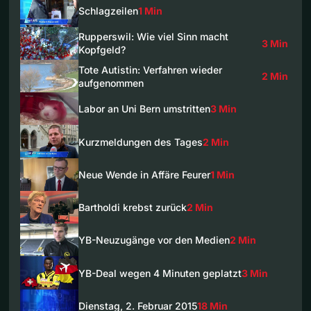
Schlagzeilen
1 Min
Rupperswil: Wie viel Sinn macht
3 Min
Kopfgeld?
Tote Autistin: Verfahren wieder
2 Min
aufgenommen
Labor an Uni Bern umstritten
3 Min
Kurzmeldungen des Tages
2 Min
Neue Wende in Affäre Feurer
1 Min
Bartholdi krebst zurück
2 Min
YB-Neuzugänge vor den Medien
2 Min
YB-Deal wegen 4 Minuten geplatzt
3 Min
Dienstag, 2. Februar 2015
18 Min