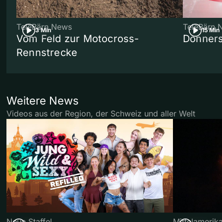
TeleBärn News
TeleBärn 
3 Min
15 Min
Vom Feld zur Motocross-
Donners
Rennstrecke
Weitere News
Videos aus der Region, der Schweiz und aller Welt
Neue Staffel
Mittelamerik