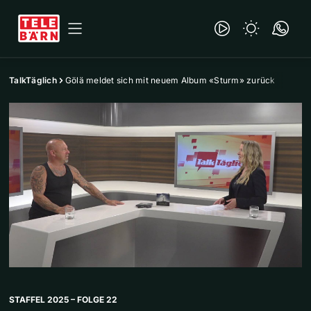
TalkTäglich
Gölä meldet sich mit neuem Album «Sturm» zurück
STAFFEL 2025 – FOLGE 22