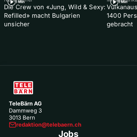
1 Min
1 Min
Die Crew von «Jung, Wild & Sexy:
Vulkanaus
Refilled» macht Bulgarien
1400 Pers
unsicher
gebracht
TeleBärn AG
Dammweg 3
3013 Bern
redaktion@telebaern.ch
Jobs